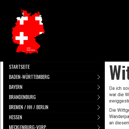
Wi
STARTSEITE
BADEN-WÜRTTEMBERG
BAYERN
Da ich so
war die W
BRANDENBURG
ewiggestr
BREMEN / HH / BERLIN
Die Wittg
HESSEN
Wanderpar
an diesem
MECKLENBURG-VORP.