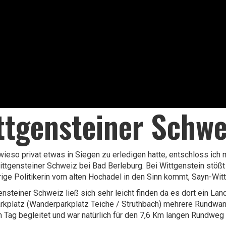
ttgensteiner Schwe
wieso privat etwas in Siegen zu erledigen hatte, entschloss i
ittgensteiner Schweiz bei Bad Berleburg. Bei Wittgenstein stößt 
ige Politikerin vom alten Hochadel in den Sinn kommt, Sayn-Witt
ensteiner Schweiz ließ sich sehr leicht finden da es dort ein 
kplatz (Wanderparkplatz Teiche / Struthbach) mehrere Rundwan
 Tag begleitet und war natürlich für den 7,6 Km langen Rundweg u