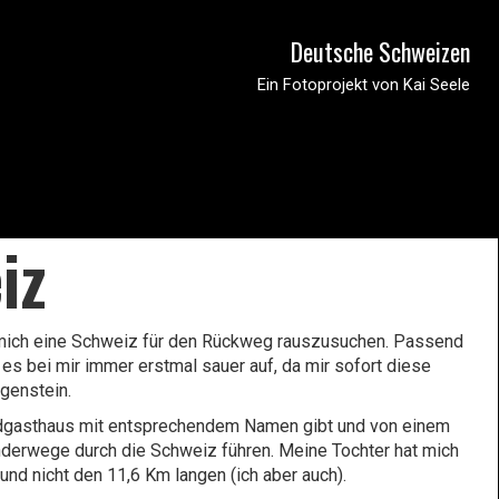
Deutsche Schweizen
Ein Fotoprojekt von Kai Seele
iz
ch mich eine Schweiz für den Rückweg rauszusuchen. Passend
es bei mir immer erstmal sauer auf, da mir sofort diese
genstein.
Landgasthaus mit entsprechendem Namen gibt und von einem
derwege durch die Schweiz führen. Meine Tochter hat mich
nd nicht den 11,6 Km langen (ich aber auch).