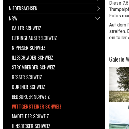
Diese 7,6
NIEDERSACHSEN
Trampelpf
Fotos ma
NRW
Auf dem R
CALLER SCHWEIZ
streifen.
ELFRINGHAUSER SCHWEIZ
ein tolle
NIPPESER SCHWEIZ
ILLESCHLADER SCHWEIZ
Galerie 
STROMBERGER SCHWEIZ
RESSER SCHWEIZ
DÜRENER SCHWEIZ
BEDBURGER SCHWEIZ
WITTGENSTEINER SCHWEIZ
MADFELDER SCHWEIZ
HINSBECKER SCHWEIZ