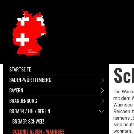
Sc
STARTSEITE
BADEN-WÜRTTEMBERG
BAYERN
Die Wanns
mit dem W
BRANDENBURG
Wannsee r
BREMEN / HH / BERLIN
Reichen z
namens „S
BREMER SCHWEIZ
sind heut
COLONIE ALSEN - WANNSEE
wohnten.