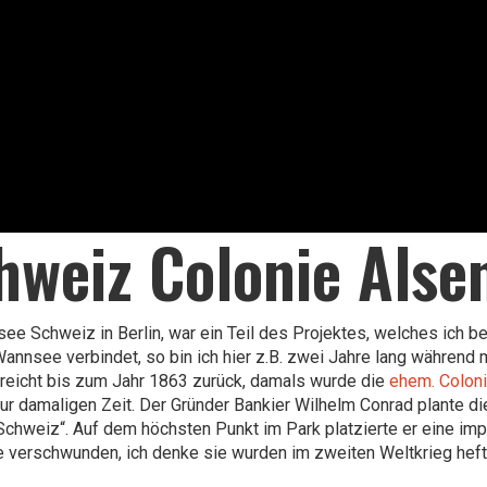
hweiz Colonie Alse
ee Schweiz in Berlin, war ein Teil des Projektes, welches ich b
annsee verbindet, so bin ich hier z.B. zwei Jahre lang während 
eicht bis zum Jahr 1863 zurück, damals wurde die
ehem. Colon
ur damaligen Zeit. Der Gründer Bankier Wilhelm Conrad plante die
chweiz“. Auf dem höchsten Punkt im Park platzierte er eine impo
e verschwunden, ich denke sie wurden im zweiten Weltkrieg hefti