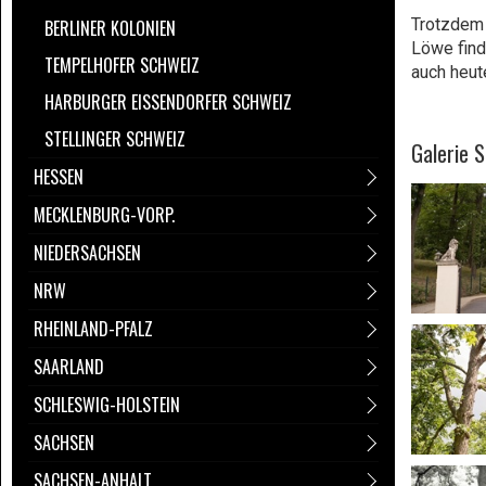
Trotzdem 
BERLINER KOLONIEN
Löwe find
TEMPELHOFER SCHWEIZ
auch heut
HARBURGER EISSENDORFER SCHWEIZ
STELLINGER SCHWEIZ
Galerie 
HESSEN
MECKLENBURG-VORP.
NIEDERSACHSEN
NRW
RHEINLAND-PFALZ
SAARLAND
SCHLESWIG-HOLSTEIN
SACHSEN
SACHSEN-ANHALT