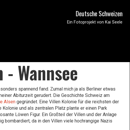
Deutsche Schweizen
Ein Fotoprojekt von Kai Seele
n - Wannsee
esonders spannend fand. Zumal mich ja als Berliner etwas
meiner Abiturzeit gerudert. Die Geschichte Schweiz am
ie Alsen
gegründet. Eine Villen Kolonie für die reichsten der
 Kolonie und als zentralen Platz plante er einen Park
sante Löwen Figur. Ein Großteil der Villen und der Anlage
g bombardiert, da in den Villen viele hochrangige Nazis