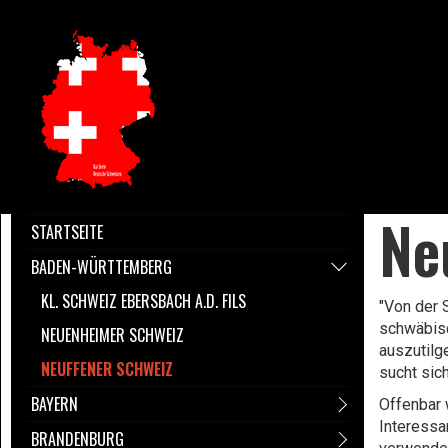
Ne
STARTSEITE
BADEN-WÜRTTEMBERG
KL. SCHWEIZ EBERSBACH A.D. FILS
"Von der 
schwäbisc
NEUENHEIMER SCHWEIZ
auszutilg
NEUFFENER SCHWEIZ
sucht sic
BAYERN
Offenbar 
Interessa
BRANDENBURG