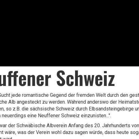
uffener Schweiz
Sucht jede romantische Gegend der fremden Welt durch den ges
he Alb angesteckt zu werden. Während anderswo der Heimatstolz
en, so z.B. die sächsische Schweiz durch Elbsandsteingebirge u
h neuerdings eine Neuffener Schweiz einzunisten...".
war der Schwäbische Albverein Anfang des 20. Jahrhunderts vo
nt wäre, was der Verein wohl dazu sagen würde, dass heute soga