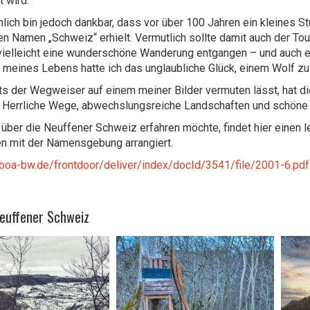
 wird.
nlich bin jedoch dankbar, dass vor über 100 Jahren ein kleines
den Namen „Schweiz“ erhielt. Vermutlich sollte damit auch der 
vielleicht eine wunderschöne Wanderung entgangen – und auch e
meines Lebens hatte ich das unglaubliche Glück, einem Wolf z
ts der Wegweiser auf einem meiner Bilder vermuten lässt, hat d
. Herrliche Wege, abwechslungsreiche Landschaften und schöne
über die Neuffener Schweiz erfahren möchte, findet hier einen le
n mit der Namensgebung arrangiert.
b.boa-bw.de/frontdoor/deliver/index/docId/3541/file/2001-6.pdf
Neuffener Schweiz