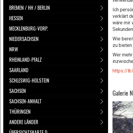
verwendet
BREMEN / HH / BERLIN
Ich persö
verklärt 
HESSEN
wäre mir 
MECKLENBURG-VORP.
Sekunden 
NIEDERSACHSEN
Wie berei
zu bieten
NRW
Wer mehr 
RHEINLAND-PFALZ
inzwische
SAARLAND
https://l
SCHLESWIG-HOLSTEIN
SACHSEN
Galerie 
SACHSEN-ANHALT
THÜRINGEN
ANDERE LÄNDER
ÜBERSICHTSKARTE D