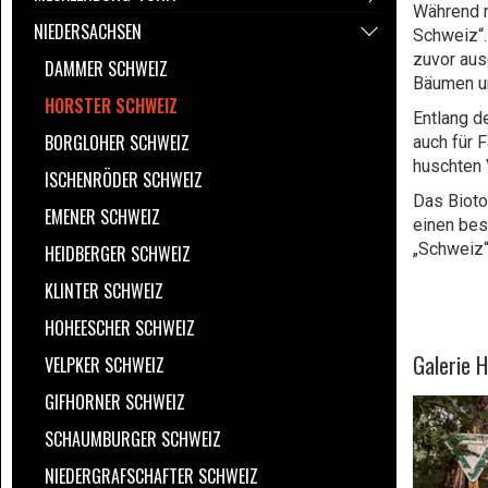
Während m
NIEDERSACHSEN
Schweiz“.
zuvor aus
DAMMER SCHWEIZ
Bäumen un
HORSTER SCHWEIZ
Entlang d
BORGLOHER SCHWEIZ
auch für 
huschten 
ISCHENRÖDER SCHWEIZ
Das Bioto
EMENER SCHWEIZ
einen bes
„Schweiz“ 
HEIDBERGER SCHWEIZ
KLINTER SCHWEIZ
HOHEESCHER SCHWEIZ
Galerie 
VELPKER SCHWEIZ
GIFHORNER SCHWEIZ
SCHAUMBURGER SCHWEIZ
NIEDERGRAFSCHAFTER SCHWEIZ