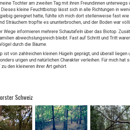
eine Tochter am zweiten Tag mit ihren Freundinnen unterwegs 
 Dieses kleine Feuchtbiotop lässt sich in alle Richtungen in wen
giebig geregnet hatte, fühlte ich mich dort stellenweise fast wie
d Sträuchern tropfte es ununterbrochen, und der Boden war völl
er Wege informieren mehrere Schautafeln über das Biotop. Zusätz
Familien abwechslungsreich bleibt. Fast auf Schritt und Tritt w
Vögel durch die Bäume.
p ist von zahlreichen kleinen Hügeln geprägt, und überall lieg
onders urigen und natürlichen Charakter verleihen. Für mich hat 
zu den kleineren ihrer Art gehört.
Horster Schweiz