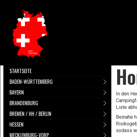
Ho
STARTSEITE
BADEN-WÜRTTEMBERG
BAYERN
In den He
Campingfa
BRANDENBURG
Liste abh
BREMEN / HH / BERLIN
Beinahe h
HESSEN
Risikogeb
sodass wi
MECKLENBURG-VORP.