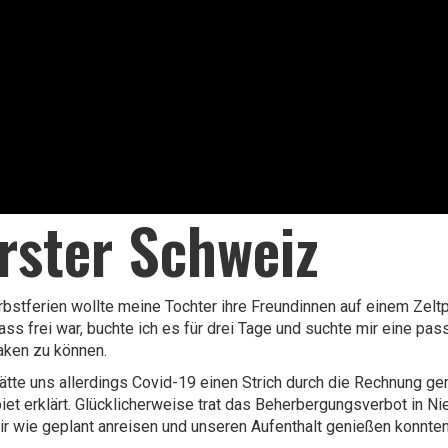
rster Schweiz
rbstferien wollte meine Tochter ihre Freundinnen auf einem Zeltp
ss frei war, buchte ich es für drei Tage und suchte mir eine pa
aken zu können.
ätte uns allerdings Covid-19 einen Strich durch die Rechnung g
iet erklärt. Glücklicherweise trat das Beherbergungsverbot in Ni
r wie geplant anreisen und unseren Aufenthalt genießen konnten