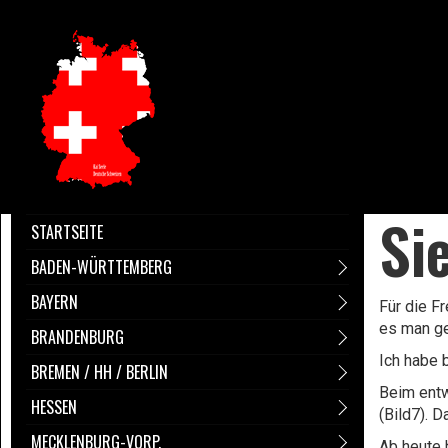
Si
STARTSEITE
BADEN-WÜRTTEMBERG
BAYERN
Für die F
es man ge
BRANDENBURG
Ich habe 
BREMEN / HH / BERLIN
Beim entw
HESSEN
(Bild7). 
MECKLENBURG-VORP.
Ab heute