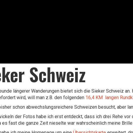
eker Schweiz
reunde längerer Wanderungen bietet sich die Sieker Schweiz an. H
fordert wird, will man z.B. den folgenden
16,4 KM langen Rundk
bisher schon abwechslungsreichere Schweizen besucht, aber land
ickeln der Fotos habe ich erst entdeckt, dass ich drei Rehe vor d
Da es fast die ganze Zeit nieselte war wahrscheinlich meine Brill
 habe ich meine Homepage um eine
Übersichtskarte
erweitert, d