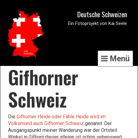
Deutsche Schweizen
Ein Fotoprojekt von Kai Seele
Menü
Gifhorner
Schweiz
Die
Gifhorner Heide oder Fahle Heide wird im
Volksmund auch Gifhorner Schweiz
genannt. Der
Ausgangspunkt meiner Wanderung war der Ortsteil
Winkel in Gifhorn,dieser alleine ist schon sehenswert