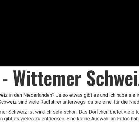
 - Wittemer Schwei
eiz in den Niederlanden? Ja so etwas gibt es und ich habe sie 
Schweiz sind viele Radfahrer unterwegs, da sie eine, für die Nie
mer Schweiz ist wirklich sehr schön. Das Dörfchen bietet viele 
n gibt es vieles zu entdecken. Eine kleine Auswahl an Fotos habe